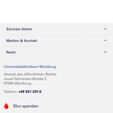
Zentrale Seiten
Kliniken & Zentren
Medien & Kontakt
Patienten & Besucher
Presse
Recht
Zuweiser
Magazine
Datenschutz
Universitätsklinikum Würzburg
Forschung
Mediathek
Compliance
Anstalt des öffentlichen Rechts
Josef-Schneider-Straße 2
Karriere
Glossar
Impressum
97080 Würzburg
Über UKW
Spenden
Telefon:
+49 931 201-0
Barrierefreiheit
Babygalerie
Kontakt
Informationen für Geschäftspartner
Anreise
Vertraulichkeit