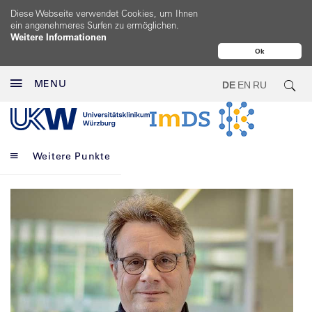
Diese Webseite verwendet Cookies, um Ihnen
ein angenehmeres Surfen zu ermöglichen.
Weitere Informationen
Ok
MENU
DE
EN
RU
Weitere Punkte