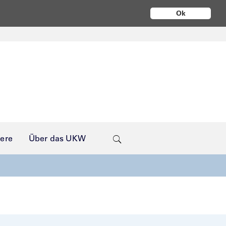
Ok
iere
Über das UKW