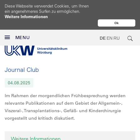
Diese Webseite verwendet Cookies, um Ihnen
ein angenehmeres Surfen zu ermöglichen.
Weitere Informationen
Ok
MENU
DE
EN
RU
Journal Club
04.08.2025
Im Rahmen der morgendlichen Frühbesprechung werden
relevante Publikationen auf dem Gebiet der Allgemein-,
Viszeral-, Transplantations-, Gefäß- und Kinderchirurgie
vorgestellt und kritisch diskutiert.
Weitere Informationen