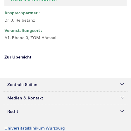
Ansprechpartner :
Dr. J. Reibetanz
Veranstaltungsort :
A1, Ebene 0, ZOM-Hörsaal
Zur Übersicht
Zentrale Seiten
Kliniken & Zentren
Medien & Kontakt
Patienten & Besucher
Presse
Recht
Zuweiser
Magazine
Datenschutz
Universitätsklinikum Würzburg
Forschung