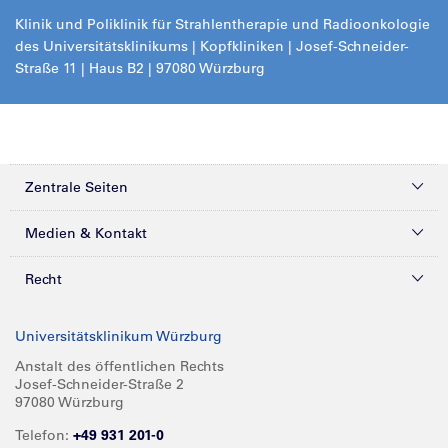
Klinik und Poliklinik für Strahlentherapie und Radioonkologie
des Universitätsklinikums
| Kopfkliniken |
Josef-Schneider-
Straße 11 | Haus B2 | 97080 Würzburg
Zentrale Seiten
Kliniken & Zentren
Medien & Kontakt
Patienten & Besucher
Presse
Recht
Zuweiser
Magazine
Datenschutz
Universitätsklinikum Würzburg
Forschung
Mediathek
Compliance
Anstalt des öffentlichen Rechts
Josef-Schneider-Straße 2
Karriere
Glossar
Impressum
97080 Würzburg
Über UKW
Spenden
Telefon:
+49 931 201-0
Barrierefreiheit