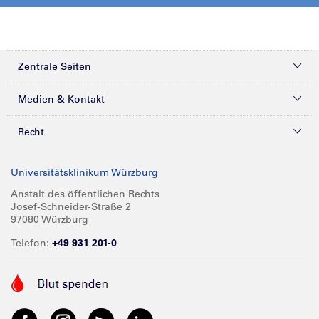
Zentrale Seiten
Kliniken & Zentren
Medien & Kontakt
Patienten & Besucher
Presse
Recht
Zuweiser
Magazine
Datenschutz
Universitätsklinikum Würzburg
Forschung
Mediathek
Compliance
Anstalt des öffentlichen Rechts
Josef-Schneider-Straße 2
Karriere
Glossar
Impressum
97080 Würzburg
Über UKW
Spenden
Telefon:
+49 931 201-0
Barrierefreiheit
Babygalerie
Kontakt
Informationen für Geschäftspartner
Anreise
Vertraulichkeit