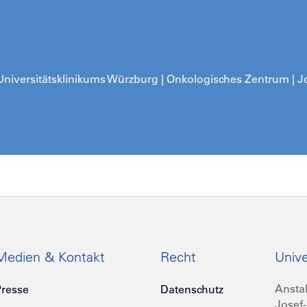
iversitätsklinikums Würzburg | Onkologisches Zentrum | Jo
Medien & Kontakt
Recht
Unive
Anstal
resse
Datenschutz
Josef-