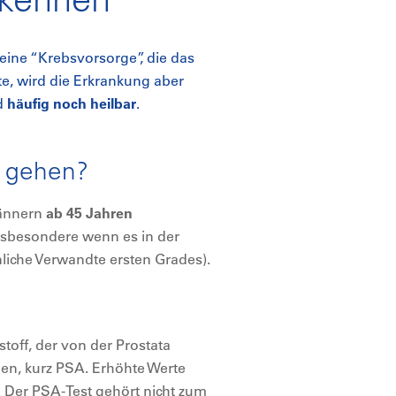
keine “Krebsvorsorge”, die das
e, wird die Erkrankung aber
d
häufig noch heilbar
.
g gehen?
ännern
ab 45 Jahren
sbesondere wenn es in der
nliche Verwandte ersten Grades).
stoff, der von der Prostata
gen, kurz PSA. Erhöhte Werte
 Der PSA-Test gehört nicht zum