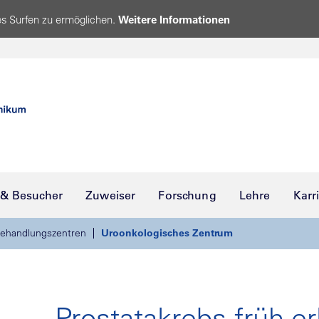
s Surfen zu ermöglichen.
Weitere Informationen
 & Besucher
Zuweiser
Forschung
Lehre
Karr
ehandlungszentren
Uroonkologisches Zentrum
Prostatakrebs früh e