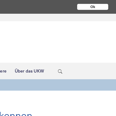
Ok
iere
Über das UKW
rkennen