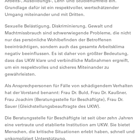
Arbeits-, Ausbildungs-, Lehr- und Studienumfeld ein.
Grundlage dafür ist ein respektvoller, wertschätzender
Umgang miteinander und mit Dritten.
Sexuelle Belästigung, Diskriminierung, Gewalt und
Machtmissbrauch sind schwerwiegende Probleme, die nicht
nur das persönliche Wohlbefinden der Betroffenen
beeinträchtigen, sondern auch das gesamte Arbeitsklima
negativ beeinflussen. Es ist daher von größter Bedeutung,
dass das UKW klare und verbindliche Maßnahmen ergreift,
um ein respektvolles und sicheres Miteinander zu
gewährleisten.
Als Ansprechpersonen für Fälle von schädigendem Verhalten
hat der Vorstand benannt: Frau Dr. Buld, Frau Dr. Kaußner,
Frau Joachim (Beratungsstelle für Beschäftigte), Frau Dr.
Sauer (Gleichstellungsbeauftragte des UKW).
Die Beratungsstelle für Beschäftigte ist seit über zehn Jahren
eine vertraute und etablierte Institution am UKW. Sie bietet
Menschen, die kritische Situationen erlebt haben, schnell und
unkompliziert Unterstützung.