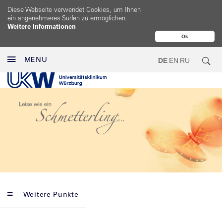
Diese Webseite verwendet Cookies, um Ihnen
ein angenehmeres Surfen zu ermöglichen.
Weitere Informationen
Ok
MENU
DE
EN
RU
Weitere Punkte