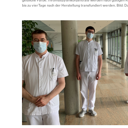
gelbliche Farbe. Thrombozytenkonzentrate werden nach gültigen Ri
bis zu vier Tage nach der Herstellung transfundiert werden. Bild: D