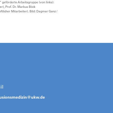
 geförderte Arbeitsgruppe (von links):
er), Prof. Dr. Markus Böck
aftlicher Mitarbeiter). Bild: Dagmar Ganz /
il
fusionsmedizin@
ukw.de