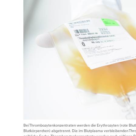
Bei Thrombozytenkonzentraten werden die Erythrozyten (rote Blu
Blutkörperchen) abgetrennt. Die im Blutplasma verbleibenden Th