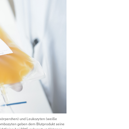
tkörperchen) und Leukozyten (weiße
rombozyten geben dem Blutprodukt seine