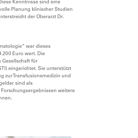
Diese Kenntnisse sind eine
volle Planung klinischer Studien
terstreicht der Oberarzt Dr.
matologie“ war dieses
9.200 Euro wert. Die
Gesellschaft für
 eingerichtet. Sie unterstützt
ug zur Transfusionsmedizin und
elder sind als
n Forschungsergebnissen weitere
önnen.