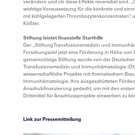
verändern und ob diese Effekte reversibel sind. „
wichtige Voraussetzung für die konkrete und sinn
mit kühlgelagerten Thrombozytenkonzentraten“, un
Kößler.
Stiftung leistet finanzielle Starthilfe
Der „Stiftung Transfusionsmedizin und Immunhä
Forschungsziel jetzt eine Förderung in Höhe von 
gemeinnützige Stiftung wurde von der Deutschen 
Transfusionsmedizin und Immunhämatologie (DGTI)
wissenschaftliche Projekte mit thematischem Bez
Immunhämatologie. Ihre ausgeschütteten Förderg
Anschubfinanzierung gedacht, um mit den erste
Drittmittel für Anschlussprojekte einwerben zu k
Link zur Pressemitteilung