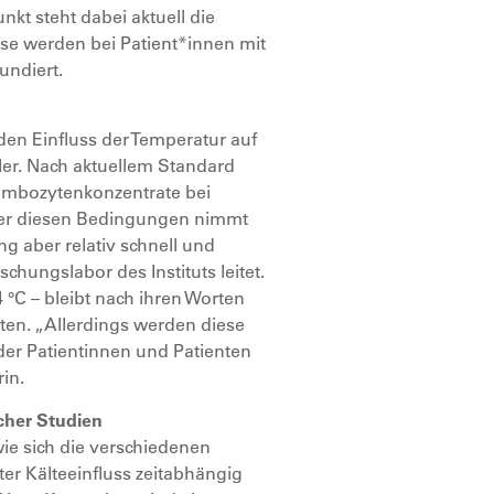
kt steht dabei aktuell die
e werden bei Patient*innen mit
undiert.
en Einfluss der Temperatur auf
ßler. Nach aktuellem Standard
mbozytenkonzentrate bei
nter diesen Bedingungen nimmt
ng aber relativ schnell und
schungslabor des Instituts leitet.
 °C – bleibt nach ihren Worten
lten. „Allerdings werden diese
der Patientinnen und Patienten
rin.
scher Studien
wie sich die verschiedenen
r Kälteeinfluss zeitabhängig