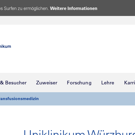
s Surfen zu ermöglichen.
Weitere Informationen
 & Besucher
Zuweiser
Forschung
Lehre
Karr
ransfusionsmedizin
Uniklinikum Würzbur