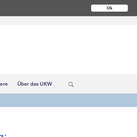
Ok
iere
Über das UKW
g: