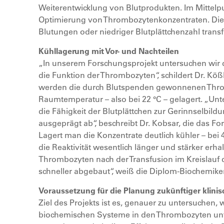
Weiterentwicklung von Blutprodukten. Im Mittelpun
Optimierung von Thrombozytenkonzentraten. Dies
Blutungen oder niedriger Blutplättchenzahl transf
Kühllagerung mit Vor- und Nachteilen
„In unserem Forschungsprojekt untersuchen wir d
die Funktion der Thrombozyten“, schildert Dr. Kö
werden die durch Blutspenden gewonnenen Thro
Raumtemperatur – also bei 22 °C – gelagert. „U
die Fähigkeit der Blutplättchen zur Gerinnselbildu
ausgeprägt ab“, beschreibt Dr. Kobsar, die das For
Lagert man die Konzentrate deutlich kühler – bei 4
die Reaktivität wesentlich länger und stärker erha
Thrombozyten nach der Transfusion im Kreislauf 
schneller abgebaut“, weiß die Diplom-Biochemike
Voraussetzung für die Planung zukünftiger klini
Ziel des Projekts ist es, genauer zu untersuchen, 
biochemischen Systeme in den Thrombozyten unte