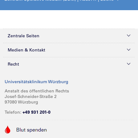
Zentrale Seiten
Kliniken & Zentren
Medien & Kontakt
Patienten & Besucher
Presse
Recht
Zuweiser
Magazine
Datenschutz
Universitätsklinikum Würzburg
Forschung
Mediathek
Compliance
Anstalt des öffentlichen Rechts
Josef-Schneider-Straße 2
Karriere
Glossar
Impressum
97080 Würzburg
Über UKW
Spenden
Telefon:
+49 931 201-0
Barrierefreiheit
Babygalerie
Kontakt
Informationen für Geschäftspartner
Anreise
Vertraulichkeit