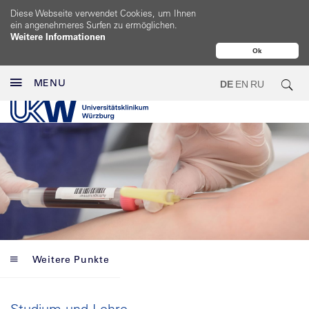
Diese Webseite verwendet Cookies, um Ihnen
ein angenehmeres Surfen zu ermöglichen.
Weitere Informationen
Ok
MENU
DE
EN
RU
Weitere Punkte
Studium und Lehre