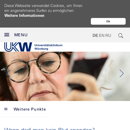
Diese Webseite verwendet Cookies, um Ihnen
ein angenehmeres Surfen zu ermöglichen.
Weitere Informationen
Ok
MENU
DE
EN
RU
Weitere Punkte
Wann darf man kein Blut spenden?