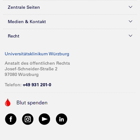
Zentrale Seiten
Kliniken & Zentren
Medien & Kontakt
Patienten & Besucher
Presse
Recht
Zuweiser
Magazine
Datenschutz
Universitätsklinikum Würzburg
Forschung
Mediathek
Compliance
Anstalt des öffentlichen Rechts
Josef-Schneider-Straße 2
Karriere
Glossar
Impressum
97080 Würzburg
Über UKW
Spenden
Telefon:
+49 931 201-0
Barrierefreiheit
Babygalerie
Kontakt
Informationen für Geschäftspartner
Anreise
Vertraulichkeit