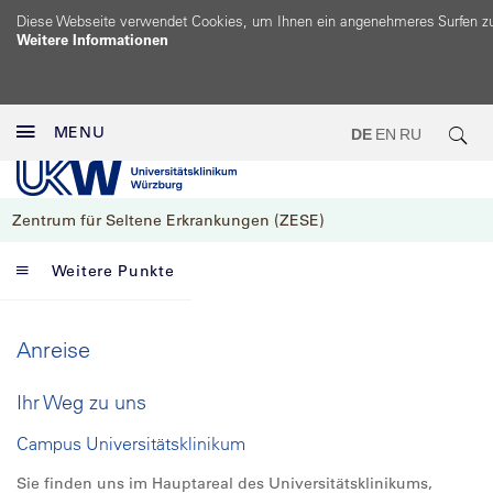
Diese Webseite verwendet Cookies, um Ihnen ein angenehmeres Surfen z
Weitere Informationen
MENU
DE
EN
RU
Zentrum für Seltene Erkrankungen (ZESE)
Weitere Punkte
Anreise
Ihr Weg zu uns
Campus Universitätsklinikum
Sie finden uns im Hauptareal des Universitätsklinikums,