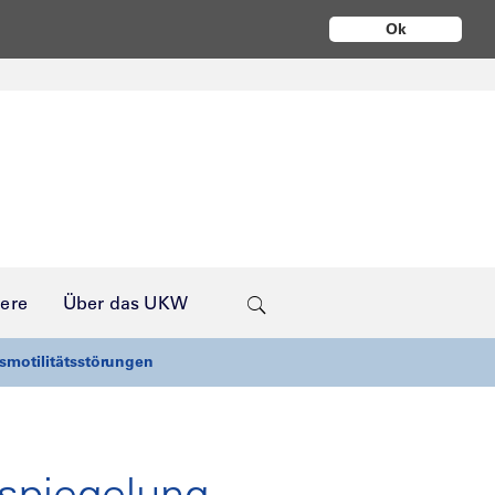
Ok
iere
Über das UKW
smotilitätsstörungen
spiegelung