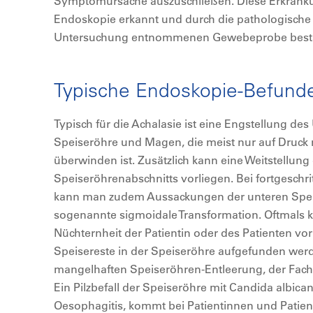
Symptomursache auszuschließen. Diese Erkranku
Endoskopie erkannt und durch die pathologische
Untersuchung entnommenen Gewebeprobe bestä
Typische Endoskopie-Befunde
Typisch für die Achalasie ist eine Engstellung d
Speiseröhre und Magen, die meist nur auf Druck
überwinden ist. Zusätzlich kann eine Weitstellun
Speiseröhrenabschnitts vorliegen. Bei fortgeschr
kann man zudem Aussackungen der unteren Speise
sogenannte sigmoidale Transformation. Oftmals 
Nüchternheit der Patientin oder des Patienten vo
Speisereste in der Speiseröhre aufgefunden werde
mangelhaften Speiseröhren-Entleerung, der Fachbe
Ein Pilzbefall der Speiseröhre mit Candida albica
Oesophagitis, kommt bei Patientinnen und Patient