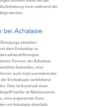
ngen können meist bei der
 Aufarbeitung einer während der
tigt werden.
 bei Achalasie
es Übergangs zwischen
 mit dem Endoskop zu
g des schlauchförmigen
ittenen Formen der Achalasie
röhre feststellen, eine
können auch trotz ausreichender
r der Endoskopie verbliebene
n. Dies ist Ausdruck einer
griff hierfür ist Malclearance.
ns, eine sogenannte Soor-
en mit Achalasie ebenfalls