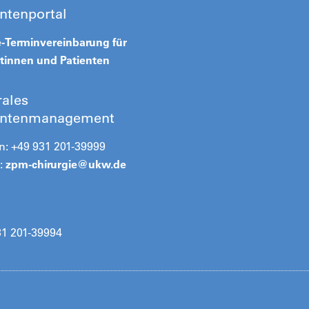
entenportal
e-Terminvereinbarung für
ntinnen und Patienten
rales
entenmanagement
n: +49 931 201-39999
:
zpm-chirurgie@
ukw.de
31 201-39994