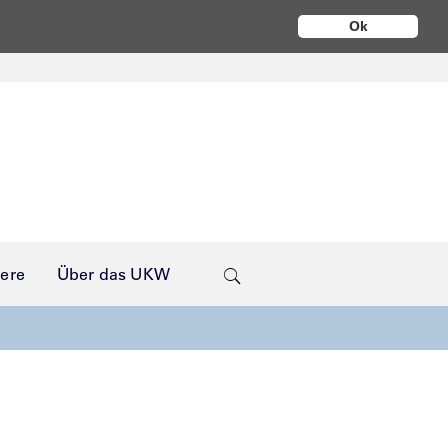
Ok
iere
Über das UKW