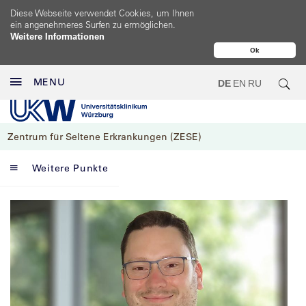
Diese Webseite verwendet Cookies, um Ihnen
ein angenehmeres Surfen zu ermöglichen.
Weitere Informationen
Ok
MENU
DE
EN
RU
Zentrum für Seltene Erkrankungen (ZESE)
Weitere Punkte