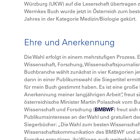
Würzburg (UKW) auf die Leserschaft übertragen 
Wermkes Buch wurde jetzt in Österreich zum bes
Jahres in der Kategorie Medizin/Biologie gekürt.
Ehre und Anerkennung
Die Wahl erfolgt in einem mehrstufigen Prozess. 
Wissenschaft, Forschung, Wissenschaftsjournali
Buchbranche wählt zunächst in vier Kategorien je
dann in einer Publikumswahl die Siegertitel ermitt
für mein Buch gestimmt haben. Es ist eine große 
Anerkennung meiner langjährigen Arbeit“, freut 
österreichische Minister Martin Polaschek vom B
Wissenschaft und Forschung (
BMBWF
) freut sic
Publikumsinteresse an der Wahl und gratuliert d
Siegerbücher: „Die Wahl zum besten Wissenschaftsb
Wissenschaftskommunikation des BMBWF und ich 
Forscher ermutigen, ihr Wissen auch weiterhin mit 