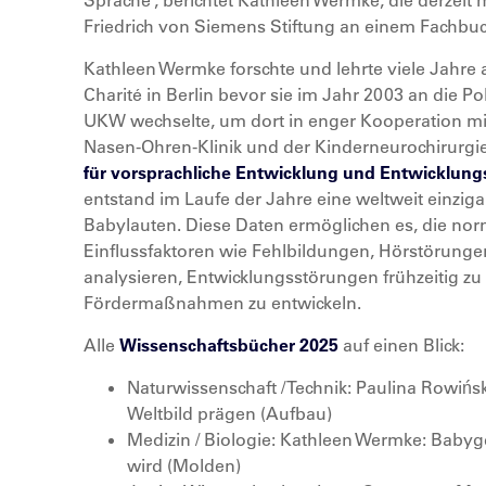
Sprache“, berichtet Kathleen Wermke, die derzeit 
Friedrich von Siemens Stiftung an einem Fachbuc
Kathleen Wermke forschte und lehrte viele Jahre a
Charité in Berlin bevor sie im Jahr 2003 an die Pol
UKW wechselte, um dort in enger Kooperation mit 
Nasen-Ohren-Klinik und der Kinderneurochirurgie 
für vorsprachliche Entwicklung und Entwicklun
entstand im Laufe der Jahre eine weltweit einzig
Babylauten. Diese Daten ermöglichen es, die no
Einflussfaktoren wie Fehlbildungen, Hörstörun
analysieren, Entwicklungsstörungen frühzeitig zu
Fördermaßnahmen zu entwickeln.
Alle
Wissenschaftsbücher 2025
auf einen Blick:
Naturwissenschaft / Technik: Paulina Rowiń
Weltbild prägen (Aufbau)
Medizin / Biologie: Kathleen Wermke: Baby
wird (Molden)