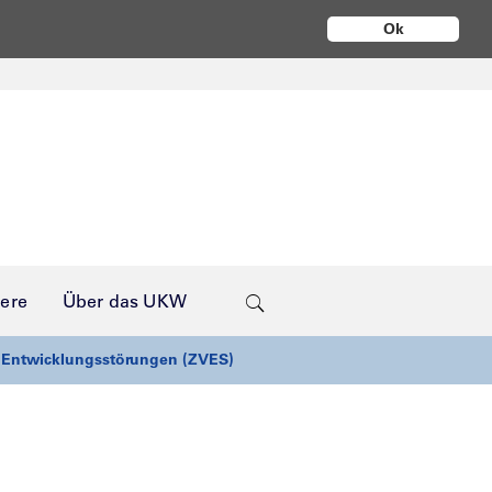
Ok
iere
Über das UKW
d Entwicklungsstörungen (ZVES)