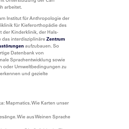
mit Unterstützung der Carl
h arbeitet.
m Institut für Anthropologie der
iklinik für Kieferorthopädie des
der Kinderklinik, der Hals-
das interdisziplinäre
Zentrum
gsstörungen
aufzubauen. So
artige Datenbank von
rmale Sprachentwicklung sowie
gen oder Umweltbedingungen zu
 erkennen und gezielte
ska: Mapmatics. Wie Karten unser
gesänge. Wie aus Weinen Sprache