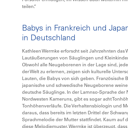
teilen.“
Babys in Frankreich und Japa
in Deutschland
Kathleen Wermke erforscht seit Jahrzehnten das 
Lautäußerungen von Säuglingen und Kleinkindern
Obwohl alle Neugeborenen in der Lage sind, jed
der Welt zu erlernen, zeigen sich kulturelle Unters
Lauten, die Babys von sich geben. Französische 
japanische und schwedische Neugeborene weinen
deutsche Säuglinge. In der Lamnso-Sprache der N
Nordwesten Kameruns, gibt es sogar acht Tonhöh
Tonhöhenverläufe. Die Verhaltensbiologin und Me
daraus, dass bereits im letzten Drittel der Schwa
Sprachmelodie der Mutter stattfindet. Kaum auf de
diese Melodiemuster. Wermke ist überzeugt, dass