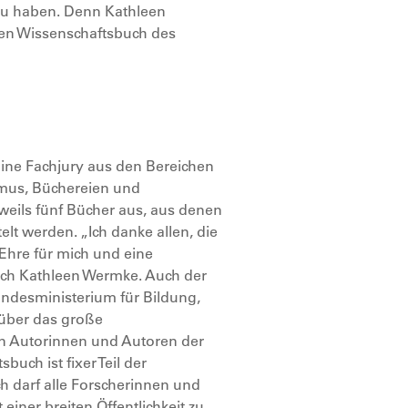
zu haben. Denn Kathleen
ten Wissenschaftsbuch des
Eine Fachjury aus den Bereichen
smus, Büchereien und
weils fünf Bücher aus, aus denen
elt werden. „Ich danke allen, die
Ehre für mich und eine
sich Kathleen Wermke. Auch der
undesministerium für Bildung,
h über das große
en Autorinnen und Autoren der
uch ist fixer Teil der
darf alle Forscherinnen und
einer breiten Öffentlichkeit zu