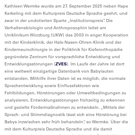
Kathleen Wermke wurde am 27. September 2025 neben Hape
Kerkeling mit dem Kulturpreis Deutsche Sprache geehrt, und
zwar in der undotierten Sparte „Institutionspreis“. Die
Verhaltensbiologin und Anthroposophin leitet am
Uniklinikum Würzburg (UKW) das 2003 in enger Kooperation
mit der Kinderklinik, der Hals-Nasen-Ohren-Klinik und der
Kinderneurochirurgie in der Poliklinik für Kieferorthopädie
gegründete Zentrum für vorsprachliche Entwicklung und
Entwicklungsstörungen (
ZVES
). Im Laufe der Jahre ist dort
eine weltweit einzigartige Datenbank von Babylauten
entstanden. Mithilfe ihrer Daten ist es möglich, die normale
Sprachentwicklung sowie Einflussfaktoren wie
Fehlbildungen, Hörstörungen oder Umweltbedingungen zu
analysieren, Entwicklungsstörungen frühzeitig zu erkennen
und gezielte Fördermaßnahmen zu entwickeln. „Mittels der
Sprach- und Stimmdiagnostik lässt sich eine Hörstörung bei
Babys inzwischen sehr früh behandeln“, so Wermke. Über die
mit dem Kulturpreis Deutsche Sprache und die damit