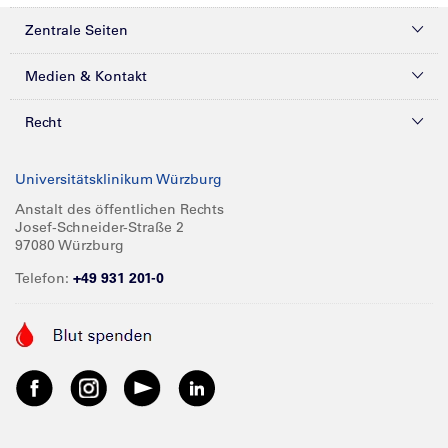
Zentrale Seiten
Kliniken & Zentren
Medien & Kontakt
Patienten & Besucher
Presse
Recht
Zuweiser
Magazine
Datenschutz
Universitätsklinikum Würzburg
Forschung
Mediathek
Compliance
Anstalt des öffentlichen Rechts
Josef-Schneider-Straße 2
Karriere
Glossar
Impressum
97080 Würzburg
Über UKW
Spenden
Telefon:
+49 931 201-0
Barrierefreiheit
Babygalerie
Kontakt
Informationen für Geschäftspartner
Anreise
Vertraulichkeit