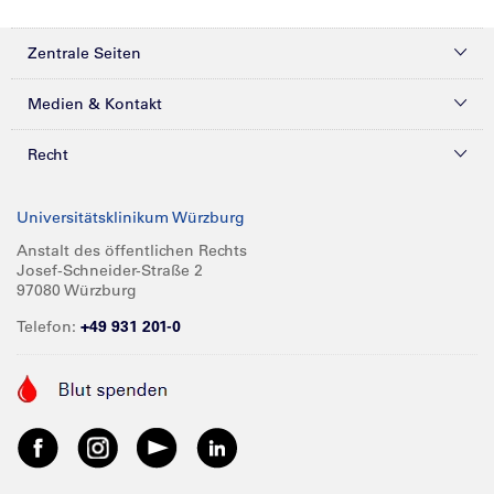
Zentrale Seiten
Kliniken & Zentren
Medien & Kontakt
Patienten & Besucher
Presse
Recht
Zuweiser
Magazine
Datenschutz
Universitätsklinikum Würzburg
Forschung
Mediathek
Compliance
Anstalt des öffentlichen Rechts
Josef-Schneider-Straße 2
Karriere
Glossar
Impressum
97080 Würzburg
Über UKW
Spenden
Telefon:
+49 931 201-0
Barrierefreiheit
Babygalerie
Kontakt
Informationen für Geschäftspartner
Anreise
Vertraulichkeit