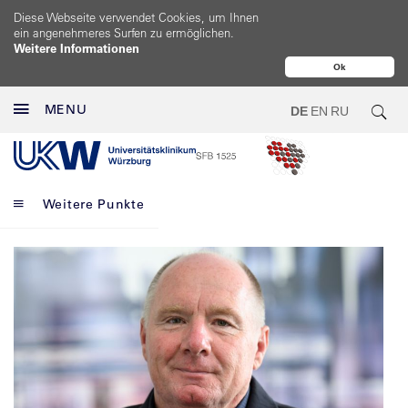
Diese Webseite verwendet Cookies, um Ihnen
ein angenehmeres Surfen zu ermöglichen.
Weitere Informationen
Ok
MENU
DE
EN
RU
Weitere Punkte