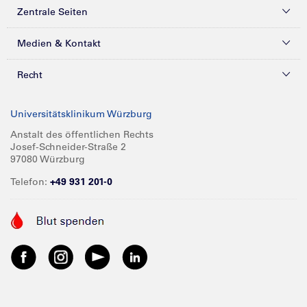
Zentrale Seiten
Kliniken & Zentren
Medien & Kontakt
Patienten & Besucher
Presse
Recht
Zuweiser
Magazine
Datenschutz
Universitätsklinikum Würzburg
Forschung
Mediathek
Compliance
Anstalt des öffentlichen Rechts
Josef-Schneider-Straße 2
Karriere
Glossar
Impressum
97080 Würzburg
Über UKW
Spenden
Telefon:
+49 931 201-0
Barrierefreiheit
Babygalerie
Kontakt
Informationen für Geschäftspartner
Anreise
Vertraulichkeit