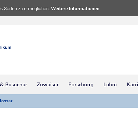
s Surfen zu ermöglichen.
Weitere Informationen
 & Besucher
Zuweiser
Forschung
Lehre
Karr
lossar