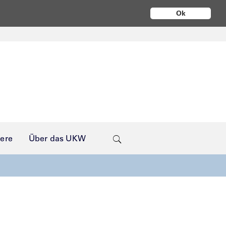
Ok
iere
Über das UKW