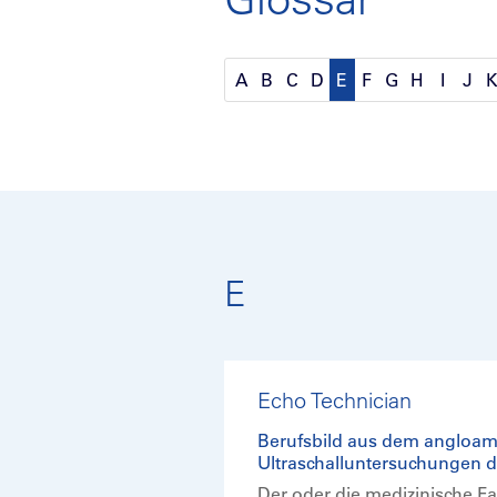
A
B
C
D
E
F
G
H
I
J
E
Echo Technician
Berufsbild aus dem angloame
Ultraschalluntersuchungen de
Der oder die medizinische F