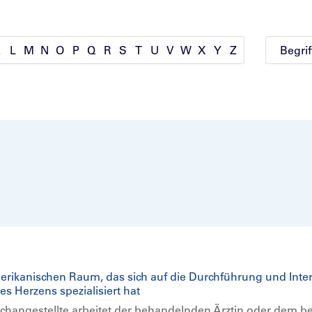
K
L
M
N
O
P
Q
R
S
T
U
V
W
X
Y
Z
rikanischen Raum, das sich auf die Durchführung und Inter
s Herzens spezialisiert hat
achangestellte arbeitet der behandelnden Ärztin oder dem b