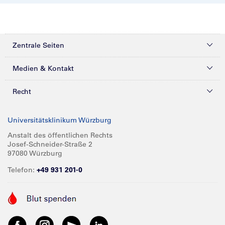
Zentrale Seiten
Kliniken & Zentren
Medien & Kontakt
Patienten & Besucher
Presse
Recht
Zuweiser
Magazine
Datenschutz
Universitätsklinikum Würzburg
Forschung
Mediathek
Compliance
Anstalt des öffentlichen Rechts
Josef-Schneider-Straße 2
Karriere
Glossar
Impressum
97080 Würzburg
Über UKW
Spenden
Telefon:
+49 931 201-0
Barrierefreiheit
Babygalerie
Kontakt
Informationen für Geschäftspartner
Anreise
Vertraulichkeit