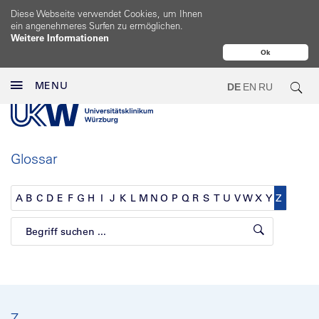
Diese Webseite verwendet Cookies, um Ihnen
ein angenehmeres Surfen zu ermöglichen.
Weitere Informationen
Ok
MENU
DE
EN
RU
Glossar
A
B
C
D
E
F
G
H
I
J
K
L
M
N
O
P
Q
R
S
T
U
V
W
X
Y
Z
Z