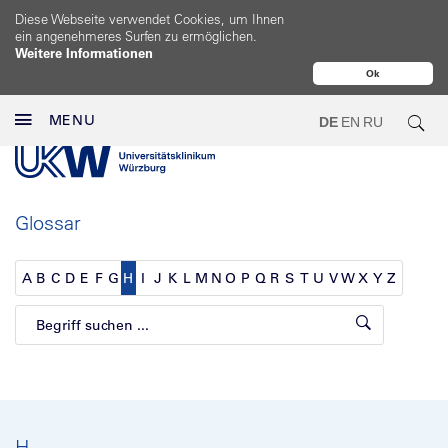
Diese Webseite verwendet Cookies, um Ihnen
ein angenehmeres Surfen zu ermöglichen.
Weitere Informationen
Ok
MENU
DE
EN
RU
Glossar
A
B
C
D
E
F
G
H
I
J
K
L
M
N
O
P
Q
R
S
T
U
V
W
X
Y
Z
H