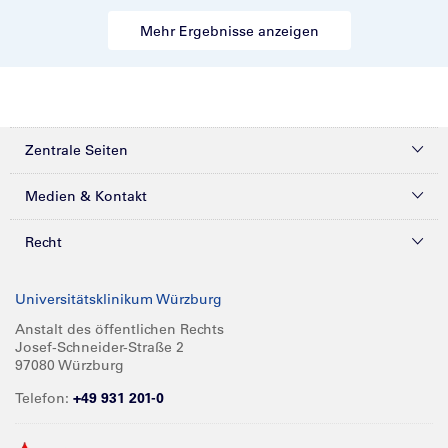
Mehr Ergebnisse anzeigen
Zentrale Seiten
Kliniken & Zentren
Medien & Kontakt
Patienten & Besucher
Presse
Recht
Zuweiser
Magazine
Datenschutz
Universitätsklinikum Würzburg
Forschung
Mediathek
Compliance
Anstalt des öffentlichen Rechts
Josef-Schneider-Straße 2
Karriere
Glossar
Impressum
97080 Würzburg
Über UKW
Spenden
Telefon:
+49 931 201-0
Barrierefreiheit
Babygalerie
Kontakt
Informationen für Geschäftspartner