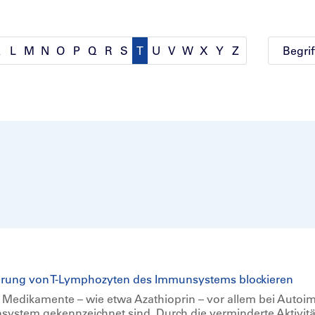
K
L
M
N
O
P
Q
R
S
T
U
V
W
X
Y
Z
vierung von T-Lymphozyten des Immunsystems blockieren
Medikamente – wie etwa Azathioprin – vor allem bei Auto
system gekennzeichnet sind. Durch die verminderte Aktivitä