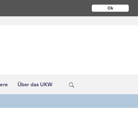
Ok
iere
Über das UKW