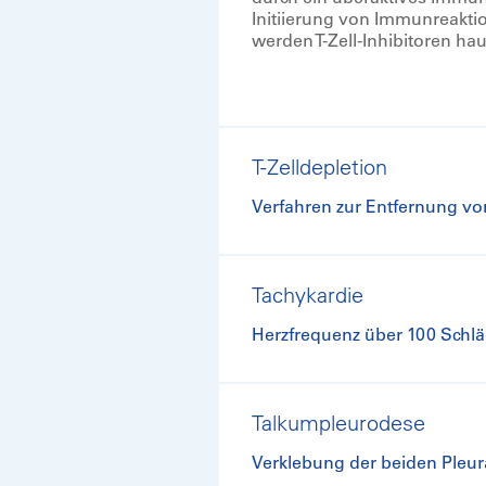
Initiierung von Immunreakti
werden T-Zell-Inhibitoren h
T-Zelldepletion
Verfahren zur Entfernung v
Tachykardie
Herzfrequenz über 100 Schl
Talkumpleurodese
Verklebung der beiden Pleur