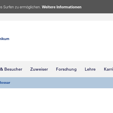
s Surfen zu ermöglichen.
Weitere Informationen
 & Besucher
Zuweiser
Forschung
Lehre
Karr
lossar