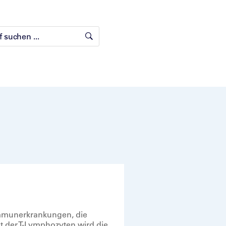
immunerkrankungen, die
t der T-Lymphozyten wird die