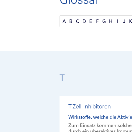
A
B
C
D
E
F
G
H
I
J
T
T-Zell-Inhibitoren
Wirkstoffe, welche die Akti
Zum Einsatz kommen solche 
durch ein überaktives Immun