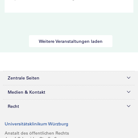
Weitere Veranstaltungen laden
Zentrale Seiten
Kliniken & Zentren
Medien & Kontakt
Patienten & Besucher
Presse
Recht
Zuweiser
Magazine
Datenschutz
Universitätsklinikum Würzburg
Forschung
Mediathek
Compliance
Anstalt des öffentlichen Rechts