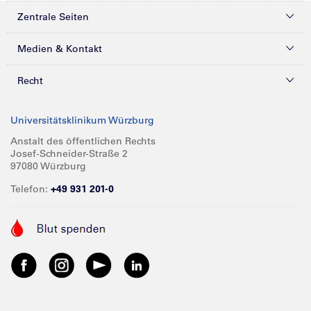
Zentrale Seiten
Kliniken & Zentren
Medien & Kontakt
Patienten & Besucher
Presse
Recht
Zuweiser
Magazine
Datenschutz
Universitätsklinikum Würzburg
Forschung
Mediathek
Compliance
Anstalt des öffentlichen Rechts
Josef-Schneider-Straße 2
Karriere
Glossar
Impressum
97080 Würzburg
Über UKW
Spenden
Telefon:
+49 931 201-0
Barrierefreiheit
Babygalerie
Kontakt
Informationen für Geschäftspartner
Anreise
Vertraulichkeit