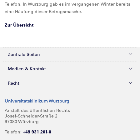
Telefon. In Würzburg gab es im vergangenen Winter bereits
eine Häufung dieser Betrugsmasche.
Zur Übersicht
Zentrale Seiten
Kliniken & Zentren
Medien & Kontakt
Patienten & Besucher
Presse
Recht
Zuweiser
Magazine
Datenschutz
Universitätsklinikum Würzburg
Forschung
Mediathek
Compliance
Anstalt des öffentlichen Rechts
Josef-Schneider-Straße 2
Karriere
Glossar
Impressum
97080 Würzburg
Über UKW
Spenden
Telefon:
+49 931 201-0
Barrierefreiheit
Babygalerie