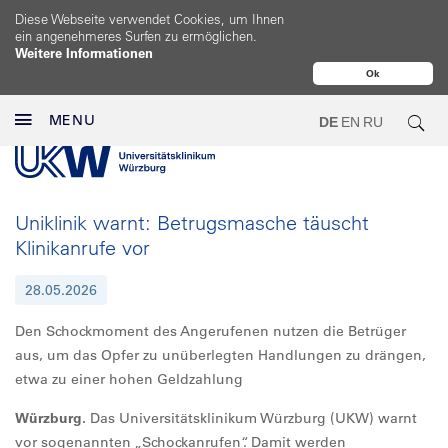
Diese Webseite verwendet Cookies, um Ihnen
ein angenehmeres Surfen zu ermöglichen.
Weitere Informationen
Ok
MENU
DE
EN
RU
Uniklinik warnt: Betrugsmasche täuscht
Klinikanrufe vor
28.05.2026
Den Schockmoment des Angerufenen nutzen die Betrüger
aus, um das Opfer zu unüberlegten Handlungen zu drängen,
etwa zu einer hohen Geldzahlung
Würzburg.
Das Universitätsklinikum Würzburg (UKW) warnt
vor sogenannten „Schockanrufen“. Damit werden