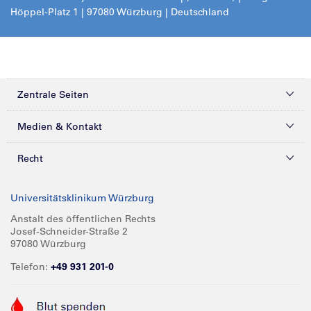
Höppel-Platz 1 | 97080 Würzburg | Deutschland
Zentrale Seiten
Kliniken & Zentren
Medien & Kontakt
Patienten & Besucher
Presse
Recht
Zuweiser
Magazine
Datenschutz
Universitätsklinikum Würzburg
Forschung
Mediathek
Compliance
Anstalt des öffentlichen Rechts
Josef-Schneider-Straße 2
Karriere
Glossar
Impressum
97080 Würzburg
Über UKW
Spenden
Telefon:
+49 931 201-0
Barrierefreiheit
Babygalerie
Kontakt
Informationen für Geschäftspartner