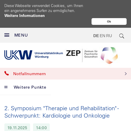
Diese Webseite verwendet Cookies, um Ihnen
ein angenehmeres Surfen zu ermöglichen.
Weitere Informationen
Ok
MENU
DE
EN
RU
Notfallnummern
Weitere Punkte
2. Symposium "Therapie und Rehabilitation" -
Schwerpunkt: Kardiologie und Onkologie
19.11.2025
14:00