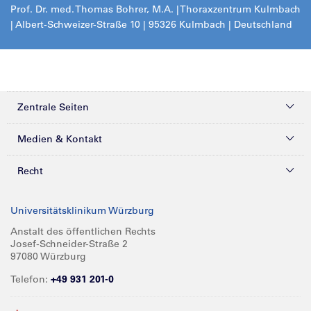
Prof. Dr. med. Thomas Bohrer, M.A. | Thoraxzentrum Kulmbach
| Albert-Schweizer-Straße 10 | 95326 Kulmbach | Deutschland
Zentrale Seiten
Kliniken & Zentren
Medien & Kontakt
Patienten & Besucher
Presse
Recht
Zuweiser
Magazine
Datenschutz
Universitätsklinikum Würzburg
Forschung
Mediathek
Compliance
Anstalt des öffentlichen Rechts
Josef-Schneider-Straße 2
Karriere
Glossar
Impressum
97080 Würzburg
Über UKW
Spenden
Telefon:
+49 931 201-0
Barrierefreiheit
Babygalerie
Kontakt
Informationen für Geschäftspartner