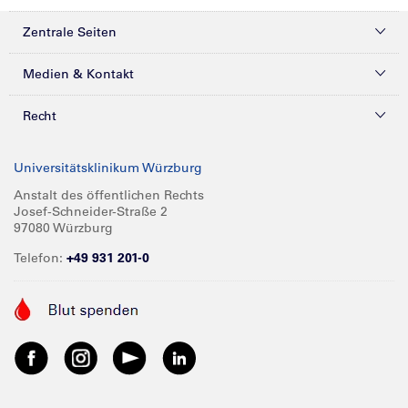
Zentrale Seiten
Kliniken & Zentren
Medien & Kontakt
Patienten & Besucher
Presse
Recht
Zuweiser
Magazine
Datenschutz
Universitätsklinikum Würzburg
Forschung
Mediathek
Compliance
Anstalt des öffentlichen Rechts
Josef-Schneider-Straße 2
Karriere
Glossar
Impressum
97080 Würzburg
Über UKW
Spenden
Telefon:
+49 931 201-0
Barrierefreiheit
Babygalerie
Kontakt
Informationen für Geschäftspartner
Anreise
Vertraulichkeit