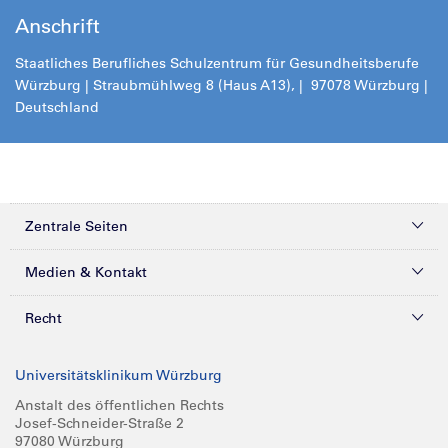
Anschrift
Staatliches Berufliches Schulzentrum für Gesundheitsberufe
Würzburg | Straubmühlweg 8 (Haus A13), | 97078 Würzburg |
Deutschland
Zentrale Seiten
Kliniken & Zentren
Medien & Kontakt
Patienten & Besucher
Presse
Recht
Zuweiser
Magazine
Datenschutz
Universitätsklinikum Würzburg
Forschung
Mediathek
Compliance
Anstalt des öffentlichen Rechts
Josef-Schneider-Straße 2
Karriere
Glossar
Impressum
97080 Würzburg