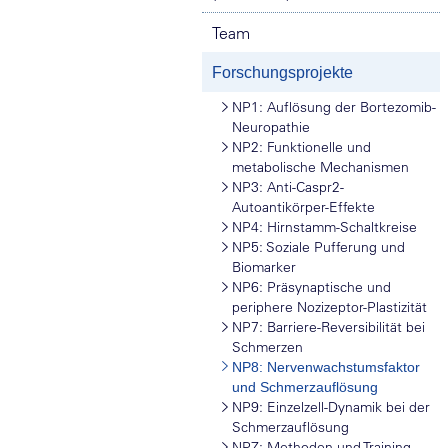
Team
Forschungsprojekte
NP1: Auflösung der Bortezomib-
Neuropathie
NP2: Funktionelle und
metabolische Mechanismen
NP3: Anti-Caspr2-
Autoantikörper-Effekte
NP4: Hirnstamm-Schaltkreise
NP5: Soziale Pufferung und
Biomarker
NP6: Präsynaptische und
periphere Nozizeptor-Plastizität
NP7: Barriere-Reversibilität bei
Schmerzen
NP8: Nervenwachstumsfaktor
und Schmerzauflösung
NP9: Einzelzell-Dynamik bei der
Schmerzauflösung
NPZ: Methoden und Training