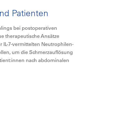
nd Patienten
alings bei postoperativen
ue therapeutische Ansätze
IL-7-vermittelten Neutrophilen-
tellen, um die Schmerzauflösung
atient:innen nach abdominalen