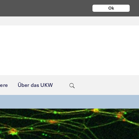
Ok
iere
Über das UKW