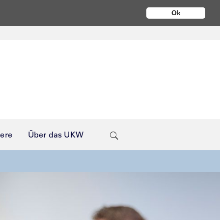
Ok
iere
Über das UKW