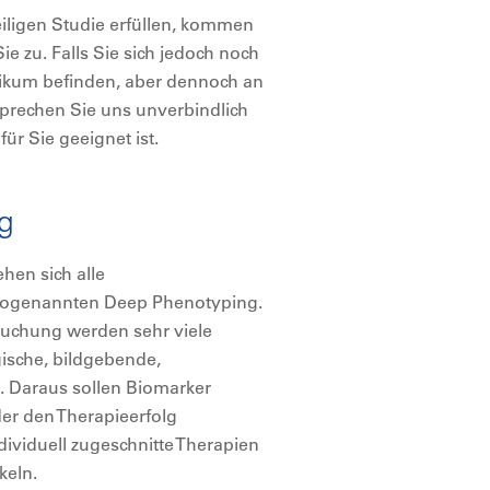
weiligen Studie erfüllen, kommen
ie zu. Falls Sie sich jedoch noch
inikum befinden, aber dennoch an
 sprechen Sie uns unverbindlich
ür Sie geeignet ist.
g
hen sich alle
 sogenannten Deep Phenotyping.
suchung werden sehr viele
gische, bildgebende,
. Daraus sollen Biomarker
der den Therapieerfolg
ndividuell zugeschnitte Therapien
keln.