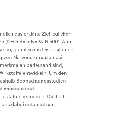
lich das erklärte Ziel jeglicher
pe (KFO) ResolvePAIN 5001. Aus
smen, genetischen Dispositionen
ung von Nervenschmerzen bei
smerkmalen bedeutend sind,
Wirkstoffe entwickeln. Um den
 deshalb Beobachtungsstudien
atientinnen und
über Jahre erstrecken. Deshalb
 uns dabei unterstützen.