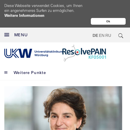
Diese Webseite verwendet Cookies, um Ihnen
ein angenehmeres Surfen zu ermöglichen.
Weitere Informationen
Ok
MENU
DE
EN
RU
Weitere Punkte