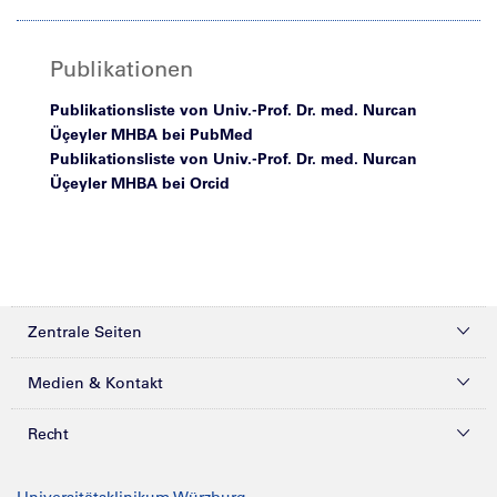
Publikationen
Publikationsliste von Univ.-Prof. Dr. med. Nurcan
Üçeyler MHBA bei PubMed
Publikationsliste von Univ.-Prof. Dr. med. Nurcan
Üçeyler MHBA bei Orcid
Zentrale Seiten
Kliniken & Zentren
Medien & Kontakt
Patienten & Besucher
Presse
Recht
Zuweiser
Magazine
Datenschutz