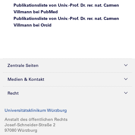
Publikationsliste von Univ.-Prof. Dr. rer. nat. Carmen
Villmann bei PubMed
Publikationsliste von Univ.-Prof. Dr. rer. nat. Carmen
Villmann bei Orcid
Zentrale Seiten
Kliniken & Zentren
Medien & Kontakt
Patienten & Besucher
Presse
Recht
Zuweiser
Magazine
Datenschutz
Universitätsklinikum Würzburg
Forschung
Mediathek
Compliance
Anstalt des öffentlichen Rechts
Josef-Schneider-Straße 2
Karriere
Glossar
Impressum
97080 Würzburg