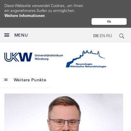
Diese Webseite verwendet Cookies, um Ihnen
ein angenehmeres Surfen zu ermöglichen.
Weitere Informationen
Ok
MENU
DE
EN
RU
Weitere Punkte