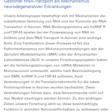
Gestörter RNA-Transport als Mechanismus
neurodegenerativer Erkrankungen
Unsere Arbeitsgruppe beschäftigt sich mit Mechanismen der
subzellulären Verteilung von RNA und der Kontrolle der RNA-
Translation in Axonen. RNA-Bindungsproteine wie hnRNP R
und TDP-43 spielen bei der Prozessierung von RNA im
Zellkern und dem RNA-Transport in Axonen eine wichtige
Rolle. Eine Fehlfunktion dieser Prozesse ist Teil des
Pathomechanismus von Motoneuronerkrankungen wie der
Spinalen Muskelatrophie (SMA)
oder der
Amyotrophen
Lateralsklerose (ALS)
. In unseren Forschungsprojekten haben
wir die Verteilungsstörungen von mRNA-Molekülen in
Motoneuronen untersucht, welche nach Beeinträchtigung
von SMN, hnRNP R und TDP-43 auftreten. Auch
Veränderungen in der Translationskontrolle für die lokale
Proteinsynthese in Axonen wurden beobachtet. Diese
Veränderungen führen dazu, dass Nervenimpulse nicht auf
den Muskel übertragen werden können. Zu den wichtigen
Zielen unserer Forschung zählt es, diese beeinträchtigte
Funktion in axonalen Nervenzellfortsätzen zu verbessern oder