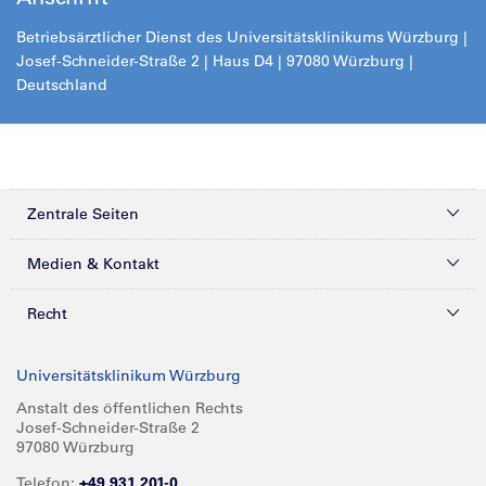
Betriebsärztlicher Dienst des Universitätsklinikums Würzburg |
Josef-Schneider-Straße 2 | Haus D4 | 97080 Würzburg |
Deutschland
Zentrale Seiten
Kliniken & Zentren
Medien & Kontakt
Patienten & Besucher
Presse
Recht
Zuweiser
Magazine
Datenschutz
Universitätsklinikum Würzburg
Forschung
Mediathek
Compliance
Anstalt des öffentlichen Rechts
Josef-Schneider-Straße 2
Karriere
Glossar
Impressum
97080 Würzburg
Über UKW
Spenden
Telefon:
+49 931 201-0
Barrierefreiheit