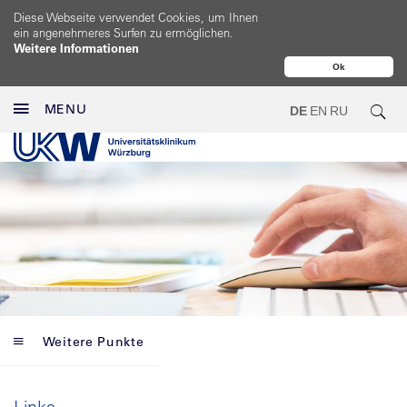
Diese Webseite verwendet Cookies, um Ihnen
ein angenehmeres Surfen zu ermöglichen.
Weitere Informationen
Ok
MENU
DE
EN
RU
Weitere Punkte
Links