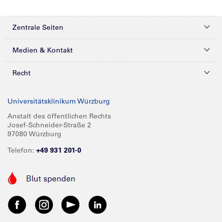
Zentrale Seiten
Kliniken & Zentren
Medien & Kontakt
Patienten & Besucher
Presse
Recht
Zuweiser
Magazine
Datenschutz
Universitätsklinikum Würzburg
Forschung
Mediathek
Compliance
Anstalt des öffentlichen Rechts
Josef-Schneider-Straße 2
Karriere
Glossar
Impressum
97080 Würzburg
Über UKW
Spenden
Telefon:
+49 931 201-0
Barrierefreiheit
Babygalerie
Kontakt
Informationen für Geschäftspartner
Anreise
Vertraulichkeit