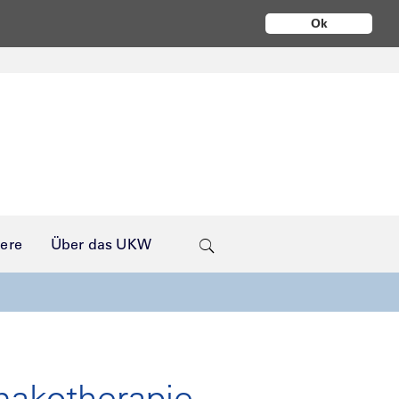
Ok
iere
Über das UKW
makotherapie