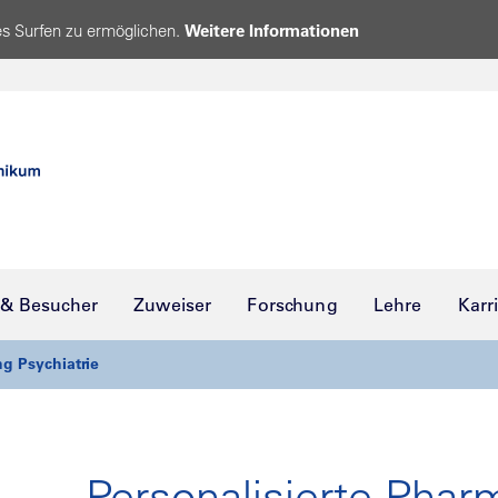
s Surfen zu ermöglichen.
Weitere Informationen
 & Besucher
Zuweiser
Forschung
Lehre
Karr
g Psychiatrie
Personalisierte Phar