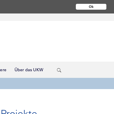
Ok
iere
Über das UKW
 Projekte