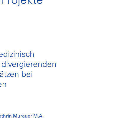
dizinisch
t divergierenden
ätzen bei
en
Kathrin Murauer M.A.