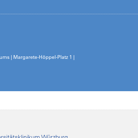
kums | Margarete-Höppel-Platz 1 |
rsitätsklinikum Würzburg