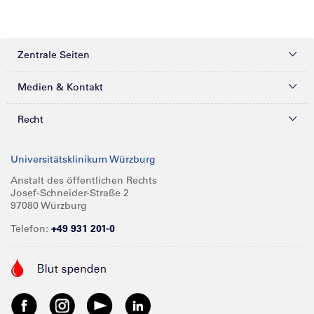
Zentrale Seiten
Kliniken & Zentren
Medien & Kontakt
Patienten & Besucher
Presse
Recht
Zuweiser
Magazine
Datenschutz
Universitätsklinikum Würzburg
Forschung
Mediathek
Compliance
Anstalt des öffentlichen Rechts
Josef-Schneider-Straße 2
Karriere
Glossar
Impressum
97080 Würzburg
Über UKW
Spenden
Telefon:
+49 931 201-0
Barrierefreiheit
Babygalerie
Kontakt
Informationen für Geschäftspartner
Anreise
Vertraulichkeit