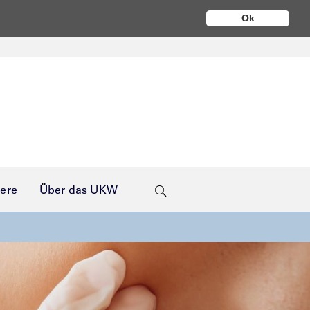
Ok
iere
Über das UKW