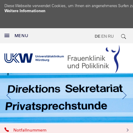
Diese Webseite verwendet Cookies, um Ihnen ein angenehmeres Surfen z
Weitere Informationen
MENU
DE
EN
RU
Notfallnummern