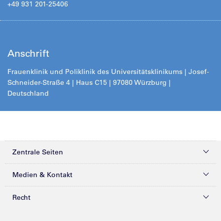
+49 931 201-25406
Anschrift
Frauenklinik und Poliklinik des Universitätsklinikums | Josef-
Schneider-Straße 4 | Haus C15 | 97080 Würzburg |
Deutschland
Zentrale Seiten
Kliniken & Zentren
Medien & Kontakt
Patienten & Besucher
Presse
Recht
Zuweiser
Magazine
Datenschutz