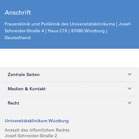
Anschrift
Frauenklinik und Poliklinik des Universitätsklinikums | Josef-
Schneider-Straße 4 | Haus C15 | 97080 Würzburg |
Deutschland
Zentrale Seiten
Kliniken & Zentren
Medien & Kontakt
Patienten & Besucher
Presse
Recht
Zuweiser
Magazine
Datenschutz
Universitätsklinikum Würzburg
Forschung
Mediathek
Compliance
Anstalt des öffentlichen Rechts
Josef-Schneider-Straße 2
Karriere
Glossar