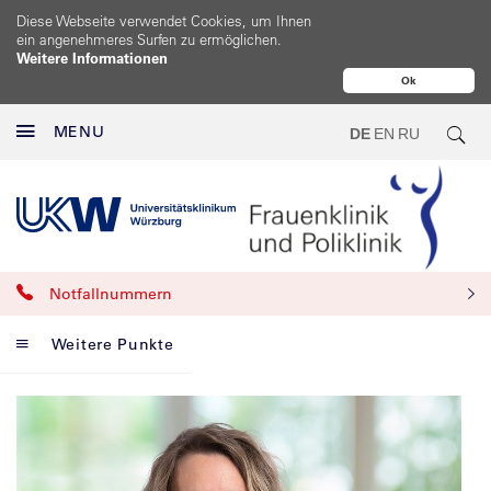
Diese Webseite verwendet Cookies, um Ihnen
ein angenehmeres Surfen zu ermöglichen.
Weitere Informationen
Ok
MENU
DE
EN
RU
Notfallnummern
Weitere Punkte