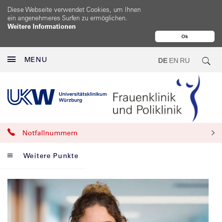
Diese Webseite verwendet Cookies, um Ihnen
ein angenehmeres Surfen zu ermöglichen.
Weitere Informationen
Ok
MENU
DE
EN
RU
Notfallnummern
Weitere Punkte