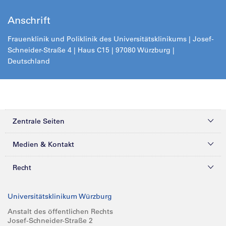
Anschrift
Frauenklinik und Poliklinik des Universitätsklinikums | Josef-
Schneider-Straße 4 | Haus C15 | 97080 Würzburg |
Deutschland
Zentrale Seiten
Kliniken & Zentren
Medien & Kontakt
Patienten & Besucher
Presse
Recht
Zuweiser
Magazine
Datenschutz
Universitätsklinikum Würzburg
Forschung
Mediathek
Compliance
Anstalt des öffentlichen Rechts
Josef-Schneider-Straße 2
Karriere
Glossar