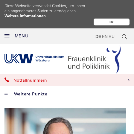
Diese Webseite verwendet Cookies, um Ihnen
ein angenehmeres Surfen zu ermöglichen.
Weitere Informationen
Ok
MENU
DE
EN
RU
Notfallnummern
Weitere Punkte