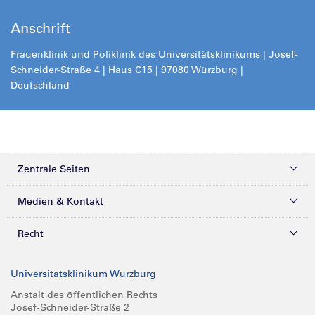
Anschrift
Frauenklinik und Poliklinik des Universitätsklinikums | Josef-
Schneider-Straße 4 | Haus C15 | 97080 Würzburg |
Deutschland
Zentrale Seiten
Kliniken & Zentren
Medien & Kontakt
Patienten & Besucher
Presse
Recht
Zuweiser
Magazine
Datenschutz
Universitätsklinikum Würzburg
Forschung
Mediathek
Compliance
Anstalt des öffentlichen Rechts
Josef-Schneider-Straße 2
Karriere
Glossar