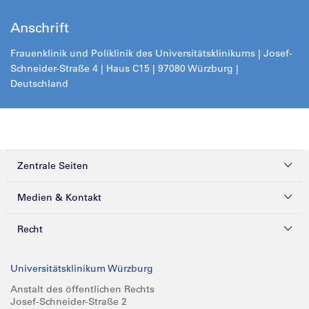
Anschrift
Frauenklinik und Poliklinik des Universitätsklinikums | Josef-
Schneider-Straße 4 | Haus C15 | 97080 Würzburg |
Deutschland
Zentrale Seiten
Kliniken & Zentren
Medien & Kontakt
Patienten & Besucher
Presse
Recht
Zuweiser
Magazine
Datenschutz
Universitätsklinikum Würzburg
Forschung
Mediathek
Compliance
Anstalt des öffentlichen Rechts
Josef-Schneider-Straße 2
Karriere
Glossar