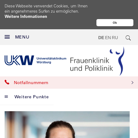
Diese Webseite verwendet Cookies, um Ihnen
ein angenehmeres Surfen zu ermöglichen.
Weitere Informationen
Ok
MENU
DE
EN
RU
Notfallnummern
Weitere Punkte