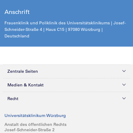
Anschrift
Frauenklinik und Poliklinik des Universitätsklinikums | Josef-
Schneider-Straße 4 | Haus C15 | 97080 Würzburg |
Deutschland
Zentrale Seiten
Kliniken & Zentren
Medien & Kontakt
Patienten & Besucher
Presse
Recht
Zuweiser
Magazine
Datenschutz
Universitätsklinikum Würzburg
Forschung
Mediathek
Compliance
Anstalt des öffentlichen Rechts
Josef-Schneider-Straße 2
Karriere
Glossar