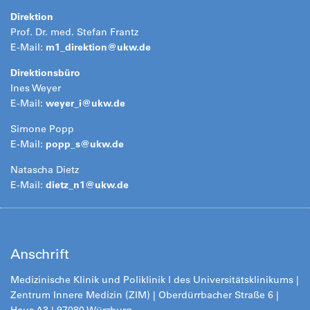
Direktion
Prof. Dr. med. Stefan Frantz
E-Mail:
m1_direktion@
ukw.de
Direktionsbüro
Ines Weyer
E-Mail:
weyer_i@
ukw.de
Simone Popp
E-Mail:
popp_s@
ukw.de
Natascha Dietz
E-Mail:
dietz_n1@
ukw.de
Anschrift
Medizinische Klinik und Poliklinik I des Universitätsklinikums |
Zentrum Innere Medizin (ZIM) | Oberdürrbacher Straße 6 |
Haus A3 | 97080 Würzburg